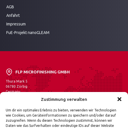
AGB
Anfahrt
Impressum
FuE-Projekt
nanoGLEAM
FLP MICROFINISHING GMBH
Thura Mark 5
06780 Zörbig
Germany
Zustimmung verwalten
Auf Maps anzeigen
Um dir ein optimales Erlebnis zu bieten, verwenden wir Technologien
FLP Microfinishing gehört zu den führenden Herstellern
wie Cookies, um Geräteinformationen zu speichern und/oder darauf
von Feinschleif-, Läpp- und Poliermaschinen in Europa.
zuzugreifen. Wenn du diesen Technologien zustimmst, können wir
Das breite Anwendungsspektrum umfasst außer der
Daten wie das Surfverhalten oder eindeutige IDs auf dieser Website