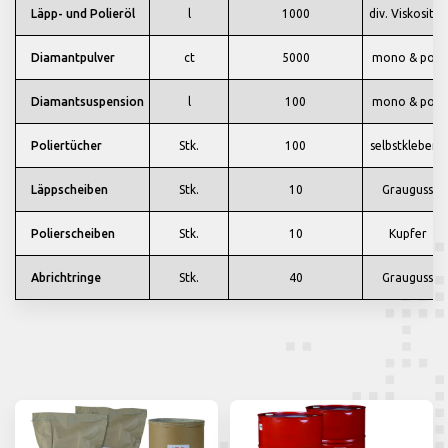
Läpp- und Polieröl
l
1000
div. Viskosität
Diamantpulver
ct
5000
mono & poly
Diamantsuspension
l
100
mono & poly
Poliertücher
Stk.
100
selbstklebend
Läppscheiben
Stk.
10
Grauguss
Polierscheiben
Stk.
10
Kupfer
Abrichtringe
Stk.
40
Grauguss