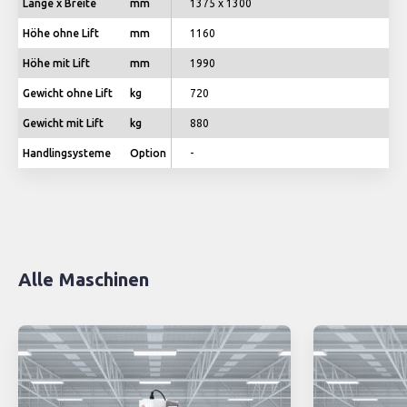
Länge x Breite
mm
1375 x 1300
Höhe ohne Lift
mm
1160
Höhe mit Lift
mm
1990
Gewicht ohne Lift
kg
720
Gewicht mit Lift
kg
880
Handlingsysteme
Option
-
Alle Maschinen