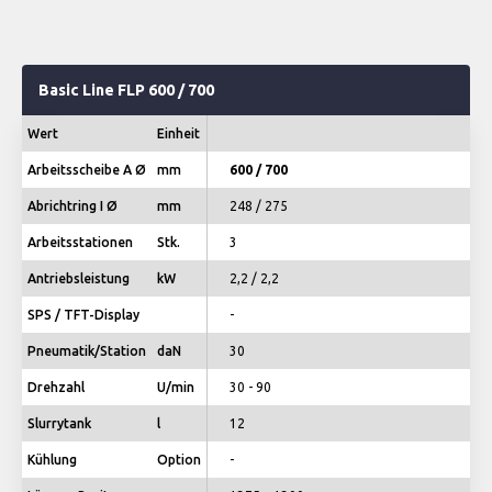
Basic Line FLP 600 / 700
Wert
Einheit
Arbeitsscheibe A Ø
mm
600 / 700
Abrichtring I Ø
mm
248 / 275
Arbeitsstationen
Stk.
3
Antriebsleistung
kW
2,2 / 2,2
SPS / TFT-Display
-
Pneumatik/Station
daN
30
Drehzahl
U/min
30 - 90
Slurrytank
l
12
Kühlung
Option
-