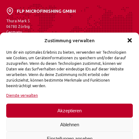
FLP MICROFINISHING GMBH
Thura Mark 5
06780 Zörbig
Germany
Zustimmung verwalten
Auf Maps anzeigen
Um dir ein optimales Erlebnis zu bieten, verwenden wir Technologien
FLP Microfinishing gehört zu den führenden Herstellern
wie Cookies, um Geräteinformationen zu speichern und/oder darauf
von Feinschleif-, Läpp- und Poliermaschinen in Europa.
zuzugreifen. Wenn du diesen Technologien zustimmst, können wir
Das breite Anwendungsspektrum umfasst außer der
Daten wie das Surfverhalten oder eindeutige IDs auf dieser Website
Fahrzeugindustrie auch die Luft- und Raumfahrttechnik
verarbeiten. Wenn du deine Zustimmung nicht erteilst oder
sowie den Maschinen- und medizinischen Gerätebau.
zurückziehst, können bestimmte Merkmale und Funktionen
Als Systemanbieter für komplexe
beeinträchtigt werden.
Oberflächenfeinstbearbeitung bietet FLP Microfinishing
als einziges Unternehmen in Deutschland die gesamte
Dienste verwalten
Produktpalette für das industrielle Feinschleifen, Läppen
und Polieren von planen Oberflächen aus einer Hand an.
Akzeptieren
Ablehnen
Einstellungen ansehen