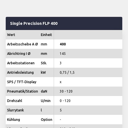
Single Precision FLP 400
Wert
Einheit
Arbeitsscheibe A Ø
mm
400
Abrichtring I Ø
mm
145
Arbeitsstationen
Stk.
3
Antriebsleistung
kW
0,75 / 1,5
SPS / TFT-Display
x
Pneumatik/Station
daN
30 - 120
Drehzahl
U/min
0 - 120
Slurrytank
l
5
Kühlung
Option
-