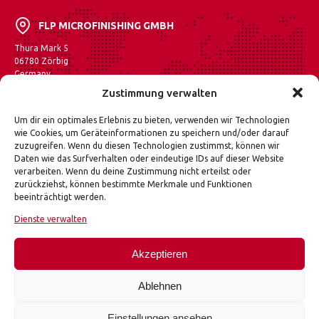
FLP MICROFINISHING GMBH
Thura Mark 5
06780 Zörbig
Germany
Zustimmung verwalten
Auf Maps anzeigen
Um dir ein optimales Erlebnis zu bieten, verwenden wir Technologien
FLP Microfinishing gehört zu den führenden Herstellern
wie Cookies, um Geräteinformationen zu speichern und/oder darauf
von Feinschleif-, Läpp- und Poliermaschinen in Europa.
zuzugreifen. Wenn du diesen Technologien zustimmst, können wir
Das breite Anwendungsspektrum umfasst außer der
Daten wie das Surfverhalten oder eindeutige IDs auf dieser Website
Fahrzeugindustrie auch die Luft- und Raumfahrttechnik
verarbeiten. Wenn du deine Zustimmung nicht erteilst oder
sowie den Maschinen- und medizinischen Gerätebau.
zurückziehst, können bestimmte Merkmale und Funktionen
Als Systemanbieter für komplexe
beeinträchtigt werden.
Oberflächenfeinstbearbeitung bietet FLP Microfinishing
als einziges Unternehmen in Deutschland die gesamte
Dienste verwalten
Produktpalette für das industrielle Feinschleifen, Läppen
und Polieren von planen Oberflächen aus einer Hand an.
Akzeptieren
Ablehnen
Einstellungen ansehen