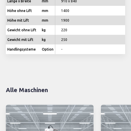
Länge x Breite
mm
910 x 840
Höhe ohne Lift
mm
1400
Höhe mit Lift
mm
1900
Gewicht ohne Lift
kg
220
Gewicht mit Lift
kg
250
Handlingsysteme
Option
-
Alle Maschinen